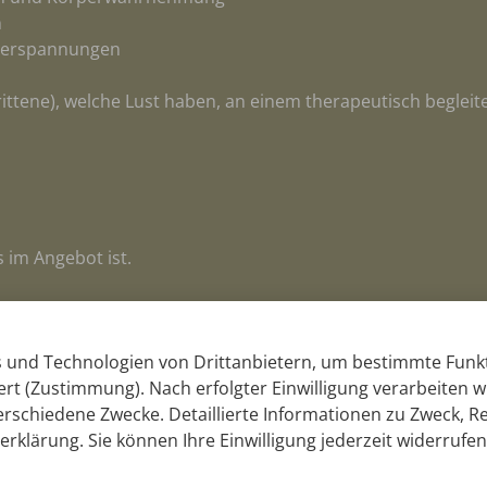
n
verspannungen
rittene), welche Lust haben, an einem therapeutisch begleit
s im Angebot ist.
erem Sekretariat
 und Technologien von Drittanbietern, um bestimmte Funk
ert (Zustimmung). Nach erfolgter Einwilligung verarbeiten wi
schiedene Zwecke. Detaillierte Informationen zu Zweck, 
ntur
klärung. Sie können Ihre Einwilligung jederzeit widerrufen