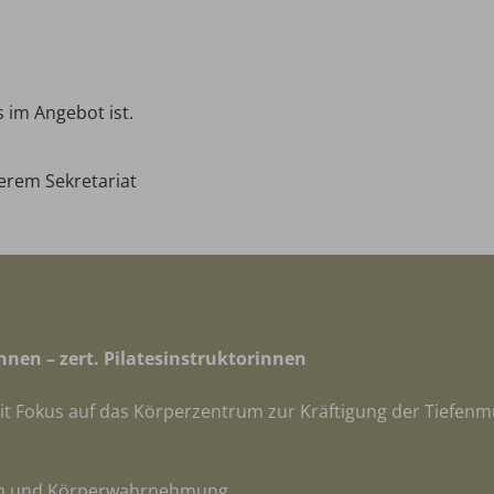
s im Angebot ist.
erem Sekretariat
nnen – zert. Pilatesinstruktorinnen
g mit Fokus auf das Körperzentrum zur Kräftigung der Tiefe
ein und Körperwahrnehmung