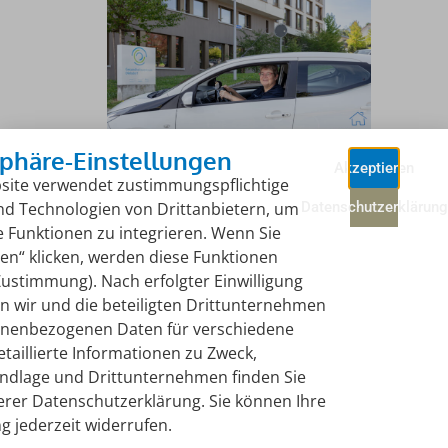
sphäre-Einstellungen
Akzeptieren
site verwendet zustimmungspflichtige
nd Technologien von Drittanbietern, um
Datenschutzerklärung
 Funktionen zu integrieren. Wenn Sie
en“ klicken, werden diese Funktionen
(Zustimmung). Nach erfolgter Einwilligung
n wir und die beteiligten Drittunternehmen
© Copyright 2024 physioplus-dielsdorf.ch –
Webdesign Agentur
onenbezogenen Daten für verschiedene
taillierte Informationen zu Zweck,
ndlage und Drittunternehmen finden Sie
erer Datenschutzerklärung. Sie können Ihre
Datenschutzerklärung
ng jederzeit widerrufen.
Impressum