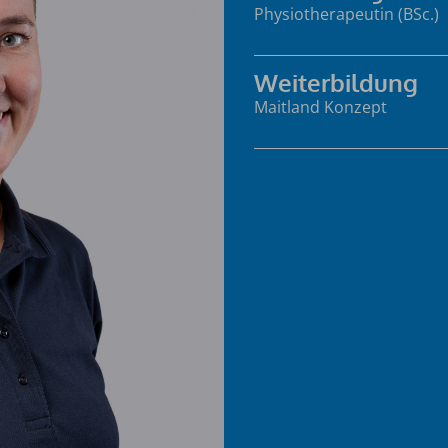
Physiotherapeutin (BSc.)
Weiterbildung
Maitland Konzept