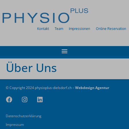
Kontakt
Team
Impressionen
Online Reservation
Über Uns
© Copyright 2024 physioplus-dielsdorf.ch –
Webdesign Agentur
Datenschutzerklärung
Impressum